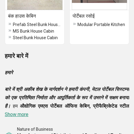
बंक हाउस केबिन
पोर्टेबल रसोई
Prefab Steel Bunk House Cabin
Modular Portable Kitchen
MS Bunk House Cabin
Steel Bunk House Cabin
हमारे बारे में
हमारे
बारे में
श्री अकीब शेख
के मार्गदर्शन ने हमारी कंपनी,
मेटल पोर्टेबल सिस्टम्स
को एक प्रतिष्ठित निर्माता और आपूर्तिकर्ता के रूप में उभरने में सक्षम बनाया
है।
हम
औद्योगिक एमएस पोर्टेबल ऑफिस केबिन, प्रीफैब्रिकेटेड स्टील
ऑफिस कंटेनर, एमएस पोर्टा केबिन, पोर्टेबल किचन आदि बनाने के लिए
Show more
ग्राहकों के बीच जाने जाते हैं,
जो डिजाइन और मजबूती में भी बेहतरीन हैं।
Nature of Business
हमारे द्वारा पेश किए गए उत्पाद प्रीमियम गुणवत्ता वाले कच्चे माल का उपयोग